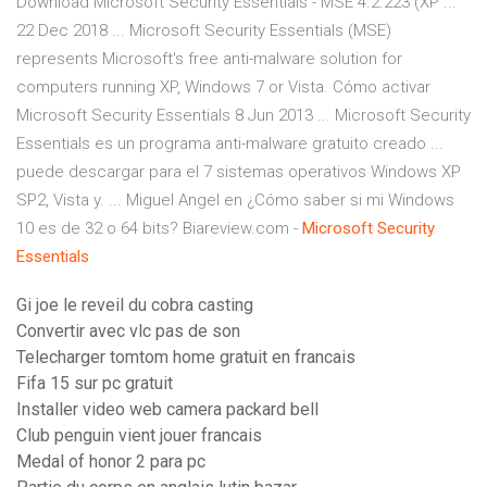
Download Microsoft Security Essentials - MSE 4.2.223 (XP ...
22 Dec 2018 ... Microsoft Security Essentials (MSE)
represents Microsoft's free anti-malware solution for
computers running XP, Windows 7 or Vista. Cómo activar
Microsoft Security Essentials 8 Jun 2013 ... Microsoft Security
Essentials es un programa anti-malware gratuito creado ...
puede descargar para el 7 sistemas operativos Windows XP
SP2, Vista y. ... Miguel Angel en ¿Cómo saber si mi Windows
10 es de 32 o 64 bits?
Biareview.com -
Microsoft Security
Essentials
Gi joe le reveil du cobra casting
Convertir avec vlc pas de son
Telecharger tomtom home gratuit en francais
Fifa 15 sur pc gratuit
Installer video web camera packard bell
Club penguin vient jouer francais
Medal of honor 2 para pc